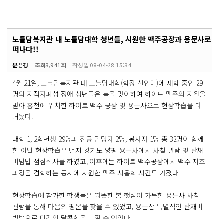
노틀담복지관 내 노틀담대학 청년들, 시원한 맥주공장과 용문사로
떠나다!!
윤은경
조회
3,941회
작성일
08-04-28 15:34
4월 21일, 노틀담복지관 내 노틀담대학(학장 신인미)에 재학 중인 29
명의 지적자폐성 장애 청년들은 봄을 맞이하여 하이트 맥주의 지원을
받아 홍천에 위치한 하이트 맥주 공장 및 용문사으로 현장학습을 다
녀왔다.
대학 1, 2학년생 29명과 전공 담당자 2명, 봉사자 1명 총 32명이 함께
한 이날 현장학습은 먼저 경기도 양평 용문사에서 사찰 관람 및 산채
비빔밥 점심식사를 하였고, 이후에는 하이트 맥주공장에서 맥주 제조
과정을 견학하는 동시에 시원한 맥주 시음회 시간도 가졌다.
현장학습에 참가한 학생들은 따뜻한 봄 햇살이 가득한 용문사 사찰
관람을 통해 마음의 평온을 찾을 수 있었고, 용문산 특별식인 산채비
빔밥으로 미각의 달콤함을 느낄 수 있었다.