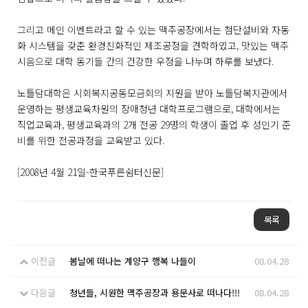
그리고 메인 이벤트라고 할 수 있는 맥주공장에서는 첨단설비와 자동
화 시스템을 갖춘 환경친화적인 제조공정을 견학하였고, 맛있는 맥주
시음으로 대학 동기들 간의 건강한 우정을 나누며 하루를 보냈다.
노틀담대학은 시회복지공동모금회의 지원을 받아 노틀담복지관에서
운영하는 평생교육차원의 장애청년 대학프로그램으로, 대학에서는
직업교육과, 평생교육과의 2개 전공 29명의 학생이 졸업 후 성인기 준
비를 위한 전공과정을 교육받고 있다.
[2008년 4월 21일-한국푸른쉼터신문]
목록
이전글
봄날에 떠나는 계양구 행복 나들이
08.04.28
다음글
청년들, 시원한 맥주공장과 용문사로 떠나다!!!
08.04.28