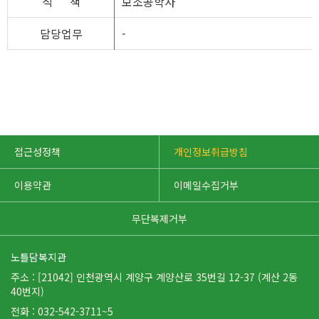
직
책
보조공학사
담당업무
-
접근성정책
개인정보취급방침
이용약관
이메일수집거부
무단복제거부
노틀담복지관
주소 : [21042] 인천광역시 계양구 계양산로 35번길 12-37 (계산 2동
40번지)
전화 : 032-542-3711~5