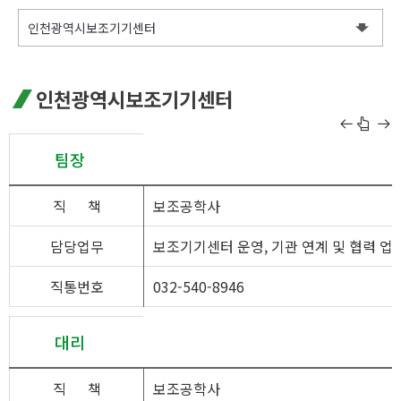
인천
광역시
보조기기
센터
팀장
직
책
보조공학사
담당업무
보조기기센터 운영, 기관 연계 및 협력 업
직통번호
032-540-8946
대리
직
책
보조공학사