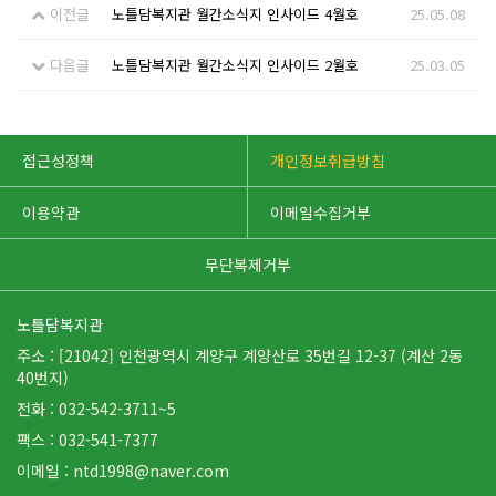
이전글
노틀담복지관 월간소식지 인사이드 4월호
25.05.08
다음글
노틀담복지관 월간소식지 인사이드 2월호
25.03.05
접근성정책
개인정보취급방침
이용약관
이메일수집거부
무단복제거부
노틀담복지관
주소 : [21042] 인천광역시 계양구 계양산로 35번길 12-37 (계산 2동
40번지)
전화 : 032-542-3711~5
팩스 : 032-541-7377
이메일 :
ntd1998@naver.com