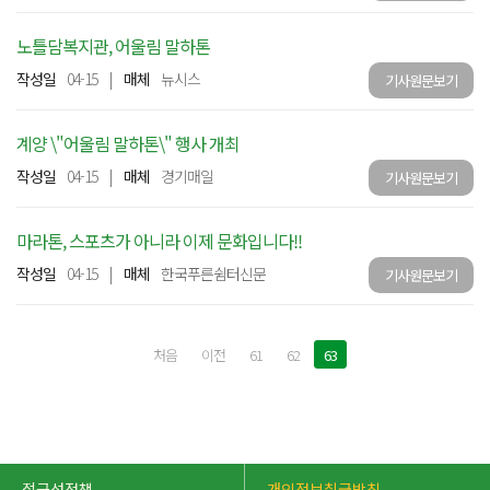
노틀담복지관, 어울림 말하톤
작성일
04-15
|
매체
뉴시스
기사원문보기
계양 \"어울림 말하톤\" 행사 개최
작성일
04-15
|
매체
경기매일
기사원문보기
마라톤, 스포츠가 아니라 이제 문화입니다!!
작성일
04-15
|
매체
한국푸른쉼터신문
기사원문보기
처음
이전
61
62
63
접근성정책
개인정보취급방침