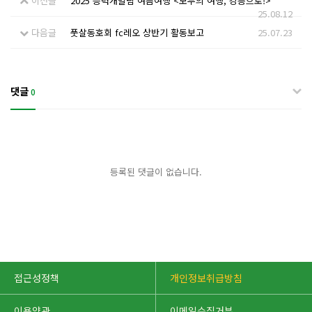
이전글
2025 능력개발팀 여름여행 <모두의 여행, 강릉으로!>
25.08.12
다음글
풋살동호회 fc레오 상반기 활동보고
25.07.23
댓글
0
등록된 댓글이 없습니다.
접근성정책
개인정보취급방침
이용약관
이메일수집거부