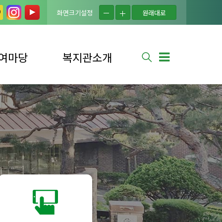
화면크기설정
원래대로
여마당
복지관소개
실
법인소개
는 질문
복지관소개
사 신청
연혁
사 소식
시설현황
신청
조직도
소식
이용자의 권리
안내
셔틀버스 안내
찾아오시는 길