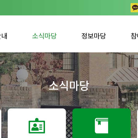
안내
소식마당
정보마당
참
공지사항
일반 자료실
상담
업안내
채용공고
동영상 자료실
자주하
소식마당
사업안내
노틀담 사진이야기
발간 자료실
자원봉
언론 속 복지관
복지뉴스
자원봉
후원 
후원 
견학