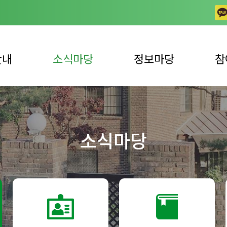
안내
소식마당
정보마당
참
공지사항
일반 자료실
상담
업안내
채용공고
동영상 자료실
자주하
소식마당
사업안내
노틀담 사진이야기
발간 자료실
자원봉
언론 속 복지관
복지뉴스
자원봉
후원 
후원 
견학