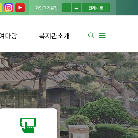
화면크기설정
원래대로
여마당
복지관소개
실
법인소개
는 질문
복지관소개
사 신청
연혁
사 소식
시설현황
신청
조직도
소식
이용자의 권리
안내
셔틀버스 안내
찾아오시는 길