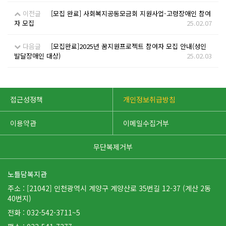
이전글
[모집 완료] 사회복지공동모금회 지원사업-고령장애인 참여
자 모집
25.02.07
다음글
[모집완료]2025년 꿈지원프로젝트 참여자 모집 안내(성인
발달장애인 대상)
25.02.03
접근성정책
개인정보취급방침
이용약관
이메일수집거부
무단복제거부
노틀담복지관
주소 : [21042] 인천광역시 계양구 계양산로 35번길 12-37 (계산 2동
40번지)
전화 : 032-542-3711~5