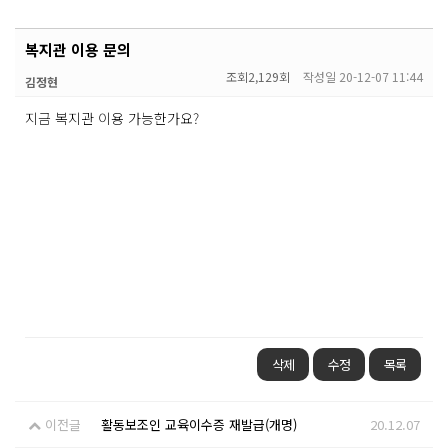
복지관 이용 문의
조회
2,129회
작성일
20-12-07 11:44
김정현
지금 복지관 이용 가능한가요?
삭제
수정
목록
이전글
활동보조인 교육이수증 재발급(개명)
20.12.07