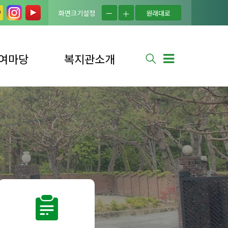
화면크기설정
원래대로
여마당
복지관소개
실
법인소개
는 질문
복지관소개
사 신청
연혁
사 소식
시설현황
신청
조직도
소식
이용자의 권리
안내
셔틀버스 안내
찾아오시는 길