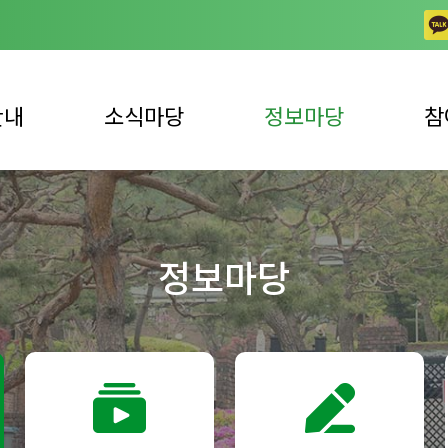
안내
소식마당
정보마당
참
공지사항
일반 자료실
상담
업안내
채용공고
동영상 자료실
자주하
정보마당
사업안내
노틀담 사진이야기
발간 자료실
자원봉
언론 속 복지관
복지뉴스
자원봉
후원 
후원 
견학