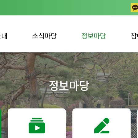
안내
소식마당
정보마당
참
공지사항
일반 자료실
상담
업안내
채용공고
동영상 자료실
자주하
정보마당
사업안내
노틀담 사진이야기
발간 자료실
자원봉
언론 속 복지관
복지뉴스
자원봉
후원 
후원 
견학