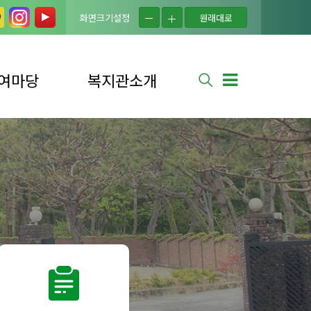
화면크기설정
원래대로
여마당
복지관소개
실
법인소개
는 질문
복지관소개
사 신청
연혁
사 소식
시설현황
신청
조직도
소식
이용자의 권리
안내
셔틀버스 안내
찾아오시는 길