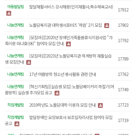
아동발달팀
발달재활서비스 강사채용(인지재활사,특수체육교사)
17912
나눔연계팀
노틀담복지관 대학생서포터즈 '하람' 2기 모집
17902
나눔연계팀
[모집마감]2020년 장애인가족돌봄휴식지원사업 "가
17792
족이랑 떠나휴(休)" 참여자 모집 안내
나눔연계팀
[모집마감]2023년 노틀담복지관 하계방학 재활실습
17789
생 모집안내
나눔연계팀
17년 여름방학 청소년 봉사활동 관련 안내
17762
나눔연계팀
[혁신기획팀][실습생 모집] 노틀담베이커리 하절기(여
17749
름방학) 실습생 추가모집 공고
직업개발팀
2019학년도 노틀담대학 이용자 모집 안내
17723
직업개발팀
발달장애인 요양보호사 보조일자리사업 참여자 모집
17719
공고