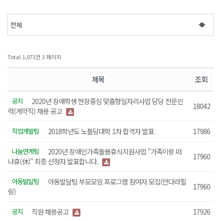
Total 1,073건
3 페이지
제목
조회
공지
2020년 장애학생 현장중심 맞춤형일자리사업 담당 전문인
18042
력(계약직) 채용 공고
직업개발팀
2018학년도 노틀담대학 1차 합격자 발표
17986
나눔연계팀
2020년 장애인가족돌봄휴식지원사업 "가족이랑 떠
17960
나휴(休)" 최종 선정자 발표합니다.
아동발달팀
아동발달팀 부모모임 프로그램 참여자 모집(만다라힐
17960
링)
공지
직원 채용공고
17926