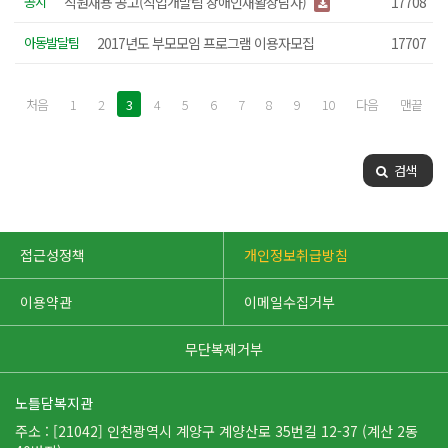
공지
직원채용 공고(직업개발팀 장애인재활상담사)
17708
아동발달팀
2017년도 부모모임 프로그램 이용자모집
17707
처음
1
2
3
4
5
6
7
8
9
10
다음
맨끝
검색
접근성정책
개인정보취급방침
이용약관
이메일수집거부
무단복제거부
노틀담복지관
주소 : [21042] 인천광역시 계양구 계양산로 35번길 12-37 (계산 2동