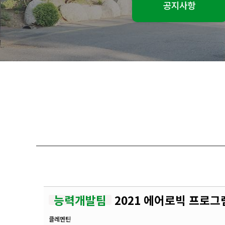
공지사항
능력개발팀
2021 에어로빅 프로그
클레멘틴