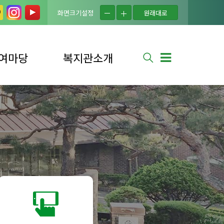
화면크기설정
원래대로
여마당
복지관소개
실
법인소개
는 질문
복지관소개
사 신청
연혁
사 소식
시설현황
신청
조직도
소식
이용자의 권리
안내
셔틀버스 안내
찾아오시는 길