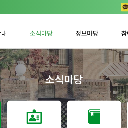
안내
소식마당
정보마당
참
공지사항
일반 자료실
상담
업안내
채용공고
동영상 자료실
자주하
소식마당
사업안내
노틀담 사진이야기
발간 자료실
자원봉
언론 속 복지관
복지뉴스
자원봉
후원 
후원 
견학