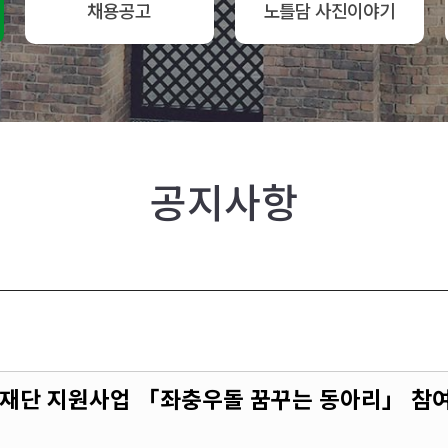
채용공고
노틀담 사진이야기
공지사항
눔재단 지원사업 「좌충우돌 꿈꾸는 동아리」 참