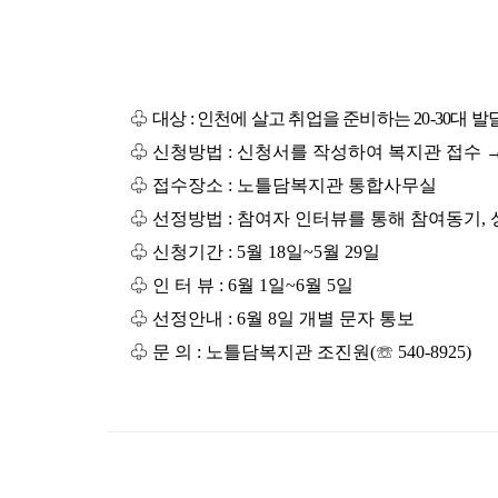
♧
대상
: 인천에 살고 취업을 준비하는
20-30
대 발
♧
신청방법
:
신청서를 작성하여 복지관 접수
♧
접수장소
:
노틀담복지관 통합사무실
♧
선정방법
:
참여자 인터뷰를 통해 참여동기
,
♧
신청기간
: 5
월
18
일
~5
월
29
일
♧
인 터 뷰
: 6
월
1
일
~6
월
5
일
♧
선정안내
: 6
월
8
일 개별 문자 통보
♧
문 의
: 노틀담복지관
조진원
(
☏
540-8925)