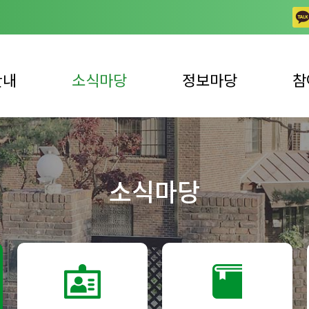
안내
소식마당
정보마당
참
공지사항
일반 자료실
상담
업안내
채용공고
동영상 자료실
자주하
소식마당
사업안내
노틀담 사진이야기
발간 자료실
자원봉
언론 속 복지관
복지뉴스
자원봉
후원 
후원 
견학