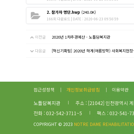
2. 참가자 명단.hwp
(240.0K)
166회 다운로드 | DATE : 2020-06-23 09:50:59
이전글
2020년 1차추경예산 - 노틀담복지관
다음글
[혁신기획팀] 2020년 하계(여름방학) 사회복지현
접근성정책
개인정보취급방침
이용약관
노틀담복지관
주소 : [21042] 인천광역시 
전화 : 032-542-3711~5
팩스 : 032-541-7
COPYRIGHT © 2023
NOTRE DAME REHABILITATI