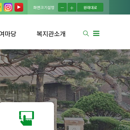
화면크기설정
원래대로
여마당
복지관소개
실
법인소개
는 질문
복지관소개
사 신청
연혁
사 소식
시설현황
신청
조직도
소식
이용자의 권리
안내
셔틀버스 안내
찾아오시는 길