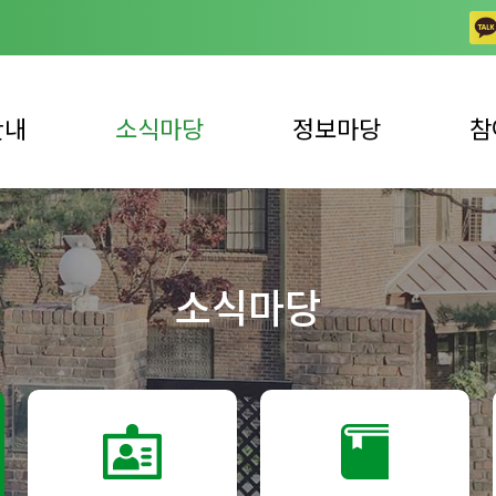
안내
소식마당
정보마당
참
공지사항
일반 자료실
상담
업안내
채용공고
동영상 자료실
자주하
소식마당
사업안내
노틀담 사진이야기
발간 자료실
자원봉
언론 속 복지관
복지뉴스
자원봉
후원 
후원 
견학