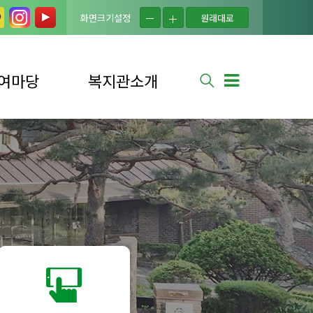
화면크기설정
원래대로
여마당
복지관소개
실
법인소개
는 질문
복지관소개
사 신청
연혁
사 소식
시설현황
신청
조직도
소식
이용자의 권리
안내
셔틀버스 안내
찾아오시는 길