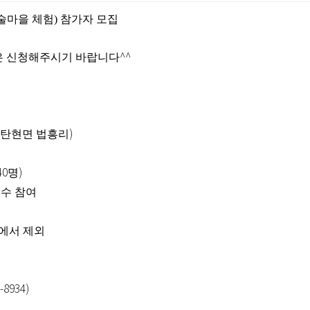
술마을 체험) 참가자 모집
^^
은 신청해주시기 바랍니다
)
 탄현면 법흥리
40
)
명
필수 참여
에서 제외
0-8934)