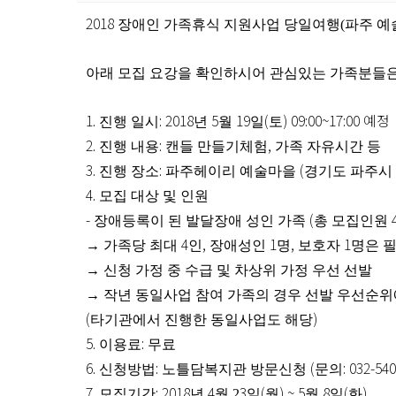
2018
장애인 가족휴식 지원사업 당일여행(파주 예
아래 모집 요강을 확인하시어 관심있는 가족분들
1.
: 2018
5
19
(
) 09:00~17:00 예정
진행 일시
년
월
일
토
2.
:
,
진행 내용
캔들 만들기체험
가족 자유시간 등
3.
:
(
진행 장소
파주헤이리 예술마을
경기도 파주시
4.
모집 대상 및 인원
-
(
장애등록이 된 발달장애 성인 가족
총 모집인원
4
,
1
,
1
→
가족당 최대
인
장애성인
명
보호자
명은 
→
신청 가정 중 수급 및 차상위 가정 우선 선발
→
작년 동일사업 참여 가족의 경우 선발 우선순위
(
)
타기관에서 진행한 동일사업도 해당
5.
:
이용료
무료
6.
:
(
: 032-54
신청방법
노틀담복지관 방문신청
문의
7.
: 2018
4
3
(
) ~ 5
8
(
)
모집기간
년
월 2
일
월
월
일
화